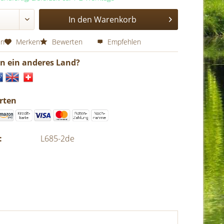
In den
Warenkorb
en
Merken
Bewerten
Empfehlen
in ein anderes Land?
rten
:
L685-2de