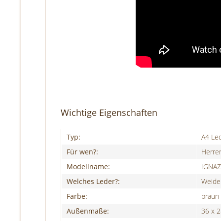
Wichtige Eigenschaften
Typ:
A4 Le
Für wen?:
Herre
Modellname:
IGNAZ
Welches Leder?:
Weidel
Farbe:
braun
Außenmaße:
36 x 