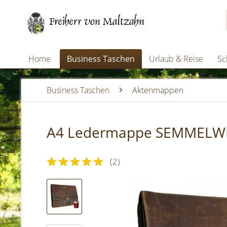
Home
Business Taschen
Urlaub & Reise
Sc
Business Taschen
Aktenmappen
A4 Ledermappe SEMMELWEI
(
2
)