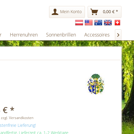
Mein Konto
0,00 € *
r
Herrenuhren
Sonnenbrillen
Accessoires
Gesche

 € *
 zzgl. Versandkosten
tenfreie Lieferung!
andfertig, Lieferzeit ca. 1-2 Werktage