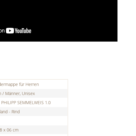
dermappe für Herren
n / Männer, Unisex
 PHILIPP SEMMELWEIS 1.0
and - Rind
28 x 06 cm