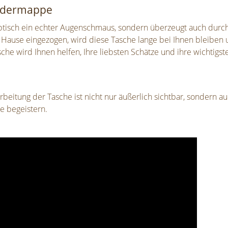
Ledermappe
ptisch ein echter Augenschmaus, sondern überzeugt auch durch 
 Hause eingezogen, wird diese Tasche lange bei Ihnen bleiben 
asche wird Ihnen helfen, Ihre liebsten Schätze und ihre wichtig
eitung der Tasche ist nicht nur äußerlich sichtbar, sondern au
e begeistern.