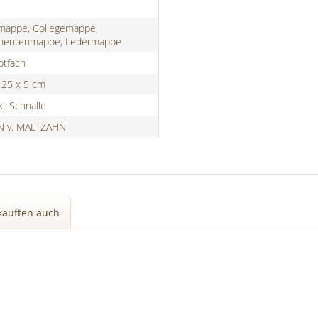
mappe, Collegemappe,
entenmappe, Ledermappe
ptfach
 25 x 5 cm
t Schnalle
 v. MALTZAHN
kauften auch