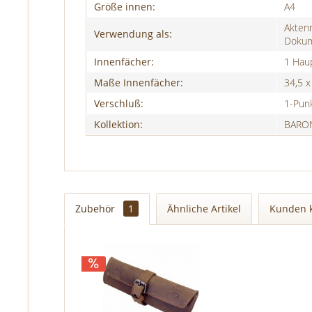
Größe innen:
A4
Akten
Verwendung als:
Dokum
Innenfächer:
1 Hau
Maße Innenfächer:
34,5 x
Verschluß:
1-Punk
Kollektion:
BARON
Zubehör
1
Ähnliche Artikel
Kunden 