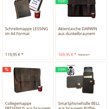
TIPP!
Schreibmappe LESSING
Aktentasche DARWIN
im A4 Format
aus dunkelbraunem
Leder
119,95 € *
169,95 € *
199,00 € *
TIPP!
Collegemappe
Smartphonehülle BELL
FRESENIUS aus braunem
aus braunem Büffel-