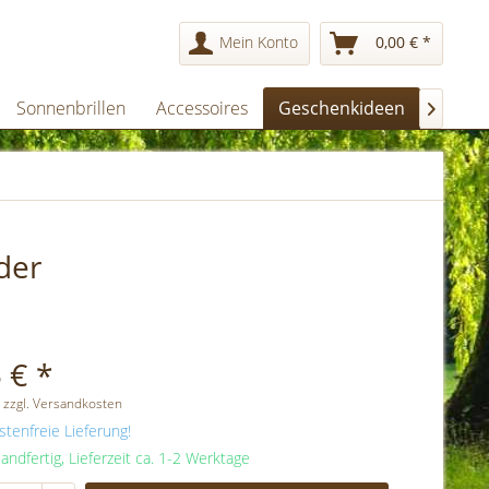
Mein Konto
0,00 € *
Sonnenbrillen
Accessoires
Geschenkideen
Damen

der
 € *
 zzgl. Versandkosten
tenfreie Lieferung!
andfertig, Lieferzeit ca. 1-2 Werktage