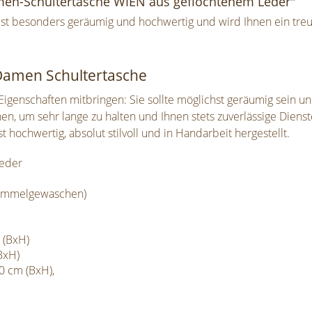
en-Schultertasche WIEN aus geflochtenem Leder"
t besonders geräumig und hochwertig und wird Ihnen ein treuer
 Damen Schultertasche
Eigenschaften mitbringen: Sie sollte möglichst geräumig sein und
en, um sehr lange zu halten und Ihnen stets zuverlässige Diens
st hochwertig, absolut stilvoll und in Handarbeit hergestellt.
Leder
trommelgewaschen)
 (BxH)
BxH)
0 cm (BxH),