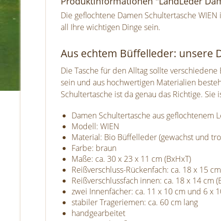
Produktinformationen "LandLeder Dam
Die geflochtene Damen Schultertasche WIEN is
all Ihre wichtigen Dinge sein.
Aus echtem Büffelleder: unsere
Die Tasche für den Alltag sollte verschiedene 
sein und aus hochwertigen Materialien besteh
Schultertasche ist da genau das Richtige. Sie i
Damen Schultertasche aus geflochtenem 
Modell: WIEN
Material: Bio Büffelleder (gewachst und 
Farbe: braun
Maße: ca. 30 x 23 x 11 cm (BxHxT)
Reißverschluss-Rückenfach: ca. 18 x 15 cm
Reißverschlussfach innen: ca. 18 x 14 cm (
zwei Innenfächer: ca. 11 x 10 cm und 6 x 1
stabiler Trageriemen: ca. 60 cm lang
handgearbeitet