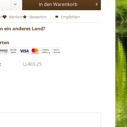
In den
Warenkorb
en
Merken
Bewerten
Empfehlen
in ein anderes Land?
rten
:
LL465-25