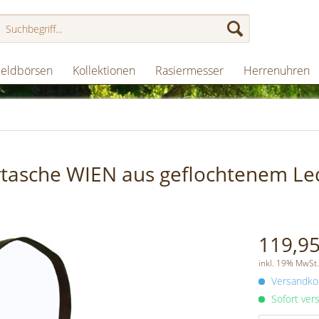
eldbörsen
Kollektionen
Rasiermesser
Herrenuhren
tasche WIEN aus geflochtenem Le
119,95
inkl. 19% MwSt.
Versandkos
Sofort vers