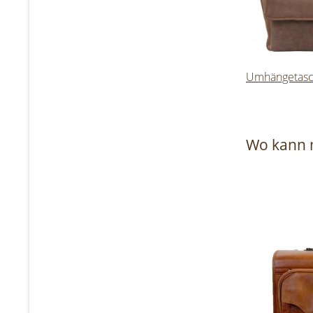
Umhängetasch
Wo kann m