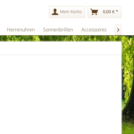
Mein Konto
0,00 € *
Herrenuhren
Sonnenbrillen
Accessoires
Geschen
