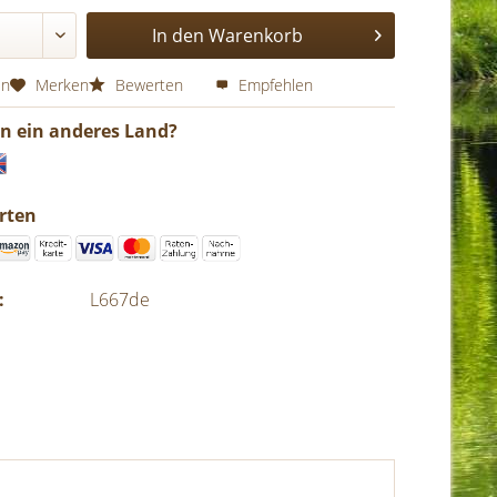
In den
Warenkorb
en
Merken
Bewerten
Empfehlen
in ein anderes Land?
rten
:
L667de