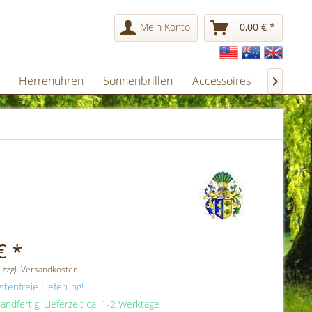
Mein Konto
0,00 € *
Herrenuhren
Sonnenbrillen
Accessoires
Gesche

€ *
 zzgl. Versandkosten
tenfreie Lieferung!
andfertig, Lieferzeit ca. 1-2 Werktage