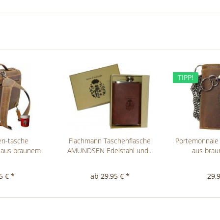
TIPP!
en-tasche
Flachmann Taschenflasche
Portemonnai
aus braunem
AMUNDSEN Edelstahl und...
aus brau
er
5 € *
ab 29,95 € *
29,