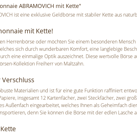
monnaie ABRAMOVICH mit Kette"
ICH ist eine exklusive Geldbörse mit stabiler Kette aus natu
onnaie mit Kette!
lenen Herrenbörse oder möchten Sie einem besonderen Mensch
ches sich durch wunderbaren Komfort, eine langlebige Beschaff
rch eine einmalige Optik auszeichnet. Diese wertvolle Börse a
sen-Kollektion Freiherr von Maltzahn.
r Verschluss
ste Materialien und ist für eine gute Funktion raffiniert entwo
apiere, insgesamt 12 Kartenfächer, zwei Steckfächer, zwei groß
es Außenfach eingearbeitet, welches Ihnen als Geheimfach diene
ansportieren, denn Sie können die Börse mit der edlen Lasche a
Kette