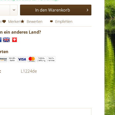
In den
Warenkorb
en
Merken
Bewerten
Empfehlen
in ein anderes Land?
rten
:
L1224de