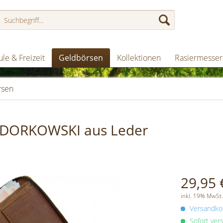
le & Freizeit
Geldbörsen
Kollektionen
Rasiermesser
rsen
ODORKOWSKI aus Leder
29,95 
inkl. 19% MwSt.
Versandkos
Sofort vers