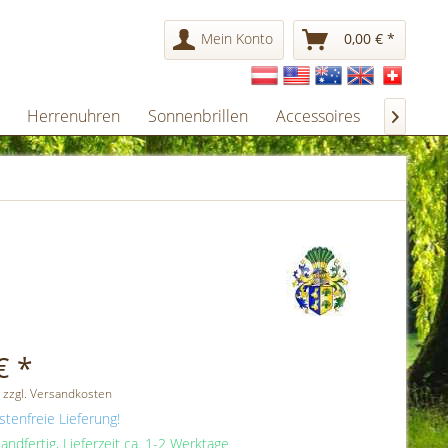
Mein Konto
0,00 € *
Herrenuhren
Sonnenbrillen
Accessoires
Gesche

€ *
 zzgl. Versandkosten
tenfreie Lieferung!
andfertig, Lieferzeit ca. 1-2 Werktage