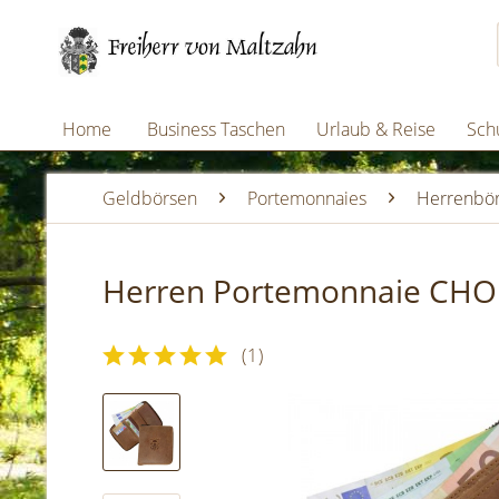
Home
Business Taschen
Urlaub & Reise
Schu
Geldbörsen
Portemonnaies
Herrenbö
Herren Portemonnaie CH
(
1
)