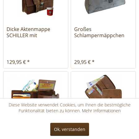
Dicke Aktenmappe
Großes
SCHILLER mit
Schlampermäppchen
Schultergurt
aus altweißen Leder -...
129,95 € *
29,95 € *
Diese Website verwendet Cookies, um Ihnen die bestmögliche
Funktionalität bieten zu können.
Mehr Informationen
Kettenbörse für Herren
Herren Portemonnaie
Ok, verstanden
VANDERBILT braun
CHODORKOWSKI aus
Leder